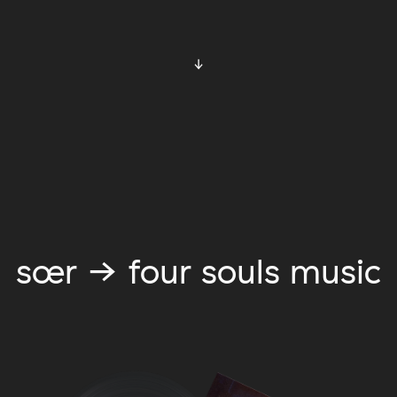
↓
sœr → four souls music