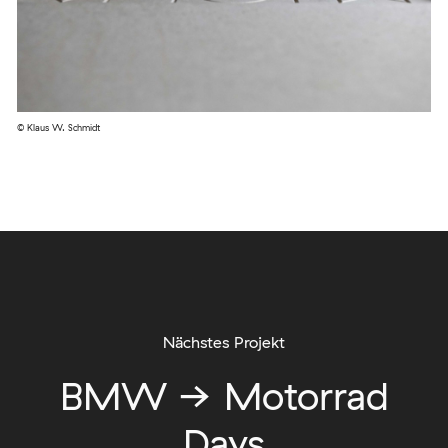
© Klaus W. Schmidt
Nächstes Projekt
BMW → Motorrad
Days