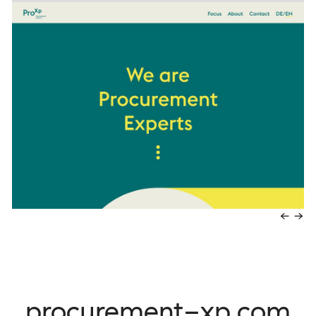
←
→
procurement-xp.com