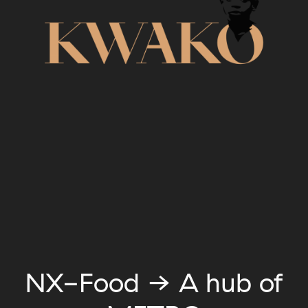
NX-Food → A hub of